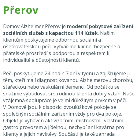
Přerov
Domov Alzheimer Přerov je
moderní pobytové zařízení
sociálních služeb s kapacitou 114 lůžek
. Našim
klientům poskytujeme odbornou sociální a
ošetřovatelskou péči. Vytváříme klidné, bezpečné a
přátelské prostředí s podporou a respektem k
individualitě a důstojnosti klientů.
Péči poskytujeme 24 hodin 7 dní v týdnu a zajišťujeme ji
těm, kteří mají diagnostikovanou Alzheimerovu chorobu,
stařeckou nebo vaskulární demenci. Od počátku se
snažíme vybudovat si s rodinou klienta dobrý vztah. Naše
vzájemná spolupráce je velmi důležitým prvkem v péči.
V Domově jsou k dispozici dvoulůžkové pokoje se
společným sociálním zařízením vždy pro dva pokoje.
Objekt je vybaven aktivizačními místnostmi, vlastním
gastro provozem a jídelnou, nechybí ani kavárna pro
klienty a jejich návštěvy. Součástí je také zahrada