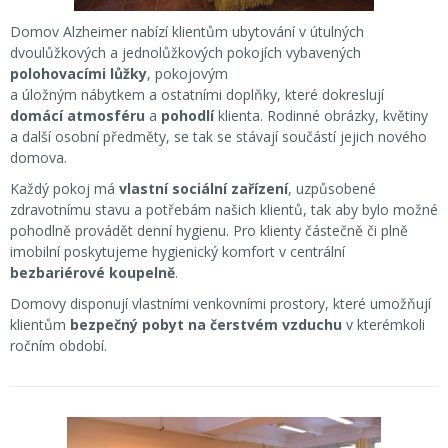
Domov Alzheimer nabízí klientům ubytování v útulných
dvoulůžkových a jednolůžkových pokojích vybavených
polohovacími lůžky
, pokojovým
a úložným nábytkem a ostatními doplňky, které dokreslují
domácí atmosféru
a
pohodlí
klienta. Rodinné obrázky, květiny
a další osobní předměty, se tak se stávají součástí jejich nového
domova.
Každý pokoj má
vlastní sociální zařízení
, uzpůsobené
zdravotnímu stavu a potřebám našich klientů, tak aby bylo možné
pohodlně provádět denní hygienu. Pro klienty částečně či plně
imobilní poskytujeme hygienický komfort v centrální
bezbariérové koupelně
.
Domovy disponují vlastními venkovními prostory, které umožňují
klientům
bezpečný pobyt na čerstvém vzduchu
v kterémkoli
ročním období.