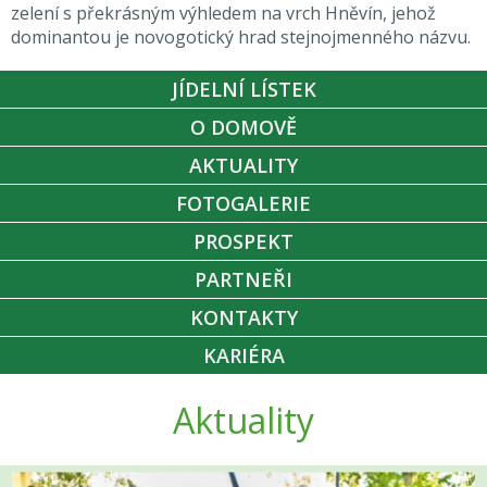
zelení s překrásným výhledem na vrch Hněvín, jehož
dominantou je novogotický hrad stejnojmenného názvu.
JÍDELNÍ LÍSTEK
O DOMOVĚ
AKTUALITY
FOTOGALERIE
PROSPEKT
PARTNEŘI
KONTAKTY
KARIÉRA
Aktuality