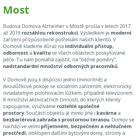
Most
Budova Domova Alzheimer v Mostě prošla v letech 2017
až 2019
rozsáhlou rekonstrukcí
. Výsledkem je
moderní
zařízení přizpůsobené potřebám našich klientů. V
Domově klademe důraz na
individuální přístup,
odbornost
a
kvalitu
ve všech oblastech poskytované
péče. Tu nám pomáhá zajistit, na "běžné poměry",
nadstandardní množství odborných pracovníků
.
V Domově jsou k dispozici jedno (minoritně) a
dvoulůžkové pokoje se sociálním zařízením, elektronicky
ovladatelným polohovacím lůžkem, případně televizorem.
K množství aktivizačních činností, do kterých klienty
zapojujeme, využíváme
rozlehlé společné
prostory
. Součástí objektu je mimo jiné i
kavárna
a
bezbariérová zahrada s prostornou terasou
. Domov se
nachází ve velmi
příjemném, bezpečném a nehlučném
prostředí
, obklopen dalšími bytovými domy, stromy a