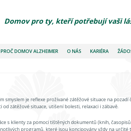
Domov pro ty, kteří potřebují vaši lá
PROČ DOMOV ALZHEIMER
O NÁS
KARIÉRA
ŽÁDOS
ím smyslem je reflexe prožívané zátěžové situace na pozadí 
 zátěžové situace, utišení bolesti, relaxaci i zábavě.
e s klienty za pomoci tištěných dokumentů (knih, časopisů,
ednotlivých programů, které jsou koncipovány vždy na určité 