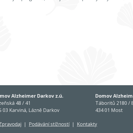
mov Alzheimer Darkov z.ú.
Domov Alzheime
zeňská 48 / 41
Táboritů 2180 / 
5 03 Karviná, Lázně Darkov
434 01 Most
Zpravodaj
|
Podávání stížností
|
Kontakty