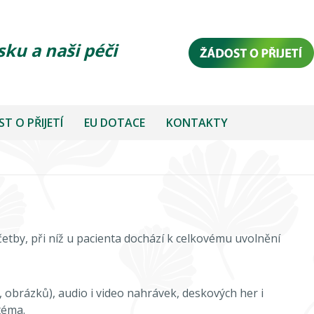
sku a naši péči
T O PŘIJETÍ
EU DOTACE
KONTAKTY
četby, při níž u pacienta dochází k celkovému uvolnění
 obrázků), audio i video nahrávek, deskových her i
téma.