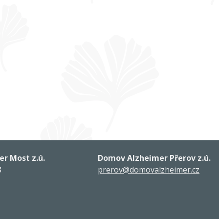
r Most z.ú.
Domov Alzheimer Přerov z.ú.
8
prerov@domovalzheimer.cz