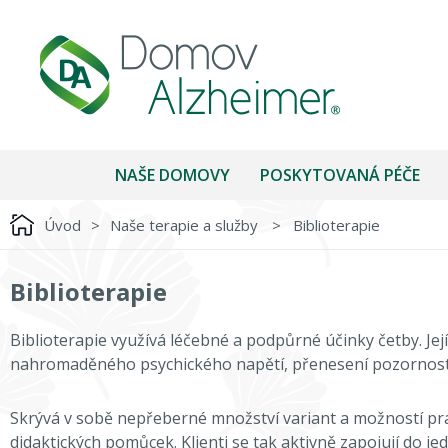
NAŠE DOMOVY
POSKYTOVANÁ PÉČE
Úvod
>
Naše terapie a služby
>
Biblioterapie
Biblioterapie
Biblioterapie využívá léčebné a podpůrné účinky četby. Jej
nahromaděného psychického napětí, přenesení pozornosti od
Skrývá v sobě nepřeberné množství variant a možností prác
didaktických pomůcek. Klienti se tak aktivně zapojují do j