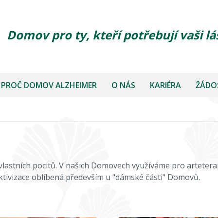
Domov pro ty, kteří potřebují vaši lá
PROČ DOMOV ALZHEIMER
O NÁS
KARIÉRA
ŽÁDOS
lastních pocitů. V našich Domovech využíváme pro arteterapii
 aktivizace oblíbená především u "dámské části" Domovů.