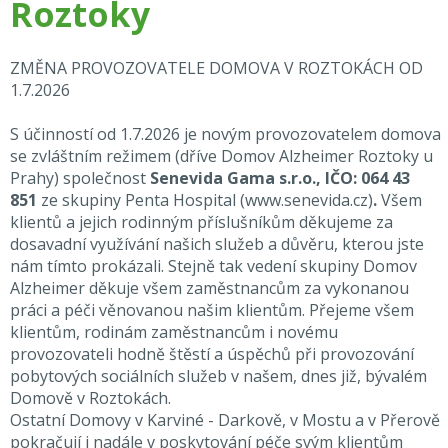
Roztoky
ZMĚNA PROVOZOVATELE DOMOVA V ROZTOKÁCH OD
1.7.2026
S účinností od 1.7.2026 je novým provozovatelem domova
se zvláštním režimem (dříve Domov Alzheimer Roztoky u
Prahy) společnost
Senevida Gama s.r.o., IČO: 064 43
851
ze skupiny Penta Hospital
(
www.senevida.cz
)
.
Všem
klientů a jejich rodinným příslušníkům děkujeme za
dosavadní využívání našich služeb a důvěru, kterou jste
nám tímto prokázali. Stejně tak vedení skupiny Domov
Alzheimer děkuje všem zaměstnancům za vykonanou
práci a péči věnovanou našim klientům. Přejeme všem
klientům, rodinám zaměstnancům i novému
provozovateli hodně štěstí a úspěchů při provozování
pobytových sociálních služeb v našem, dnes již, bývalém
Domově v Roztokách.
Ostatní Domovy v Karviné - Darkově, v Mostu a v Přerově
pokračují i nadále v poskytování péče svým klientům