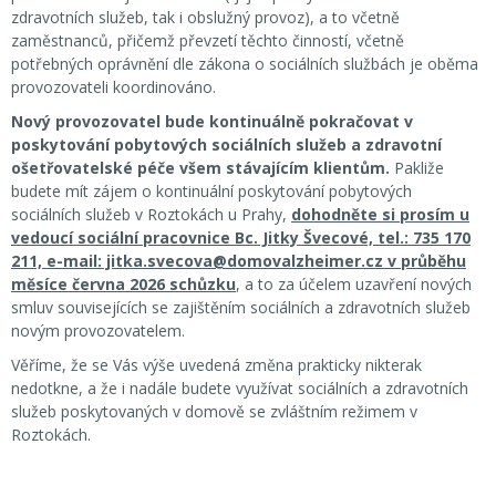
zdravotních služeb, tak i obslužný provoz), a to včetně
zaměstnanců, přičemž převzetí těchto činností, včetně
potřebných oprávnění dle zákona o sociálních službách je oběma
provozovateli koordinováno.
Nový provozovatel bude kontinuálně pokračovat v
poskytování pobytových sociálních služeb a zdravotní
ošetřovatelské péče všem stávajícím klientům.
Pakliže
budete mít zájem o kontinuální poskytování pobytových
sociálních služeb v Roztokách u Prahy,
dohodněte si prosím u
vedoucí sociální pracovnice Bc. Jitky Švecové, tel.: 735 170
211, e-mail: jitka.svecova@domovalzheimer.cz v průběhu
měsíce června 2026 schůzku
, a to za účelem uzavření nových
smluv souvisejících se zajištěním sociálních a zdravotních služeb
novým provozovatelem.
Věříme, že se Vás výše uvedená změna prakticky nikterak
nedotkne, a že i nadále budete využívat sociálních a zdravotních
služeb poskytovaných v domově se zvláštním režimem v
Roztokách.