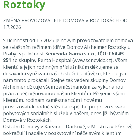
Roztoky
ZMĚNA PROVOZOVATELE DOMOVA V ROZTOKÁCH OD
1.7.2026
S účinností od 1.7.2026 je novým provozovatelem domova
se zvláštním režimem (dříve Domov Alzheimer Roztoky u
Prahy) společnost
Senevida Gama s.r.o., IČO: 064 43
851
ze skupiny Penta Hospital
(
www.senevida.cz
)
.
Všem
klientů a jejich rodinným příslušníkům děkujeme za
dosavadní využívání našich služeb a důvěru, kterou jste
nám tímto prokázali. Stejně tak vedení skupiny Domov
Alzheimer děkuje všem zaměstnancům za vykonanou
práci a péči věnovanou našim klientům. Přejeme všem
klientům, rodinám zaměstnancům i novému
provozovateli hodně štěstí a úspěchů při provozování
pobytových sociálních služeb v našem, dnes již, bývalém
Domově v Roztokách.
Ostatní Domovy v Karviné - Darkově, v Mostu a v Přerově
pokračují i nadále v poskytování péče svým klientům