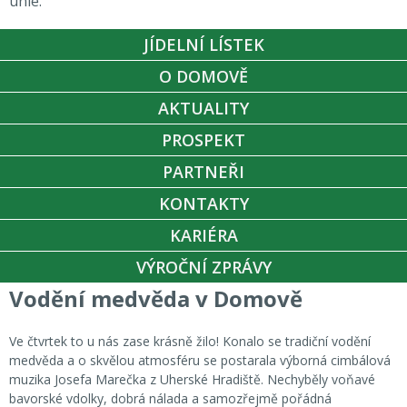
unie.
JÍDELNÍ LÍSTEK
O DOMOVĚ
AKTUALITY
PROSPEKT
PARTNEŘI
KONTAKTY
KARIÉRA
VÝROČNÍ ZPRÁVY
Vodění medvěda v Domově
Ve čtvrtek to u nás zase krásně žilo! Konalo se tradiční vodění
medvěda a o skvělou atmosféru se postarala výborná cimbálová
muzika Josefa Marečka z Uherské Hradiště. Nechyběly voňavé
bavorské vdolky, dobrá nálada a samozřejmě pořádná