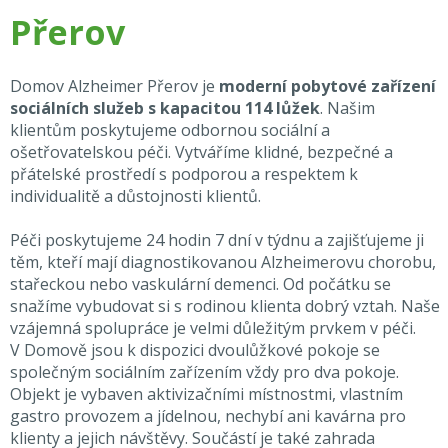
Přerov
Domov Alzheimer Přerov je
moderní pobytové zařízení
sociálních služeb s kapacitou 114 lůžek
. Našim
klientům poskytujeme odbornou sociální a
ošetřovatelskou péči. Vytváříme klidné, bezpečné a
přátelské prostředí s podporou a respektem k
individualitě a důstojnosti klientů.
Péči poskytujeme 24 hodin 7 dní v týdnu a zajišťujeme ji
těm, kteří mají diagnostikovanou Alzheimerovu chorobu,
stařeckou nebo vaskulární demenci. Od počátku se
snažíme vybudovat si s rodinou klienta dobrý vztah. Naše
vzájemná spolupráce je velmi důležitým prvkem v péči.
V Domově jsou k dispozici dvoulůžkové pokoje se
společným sociálním zařízením vždy pro dva pokoje.
Objekt je vybaven aktivizačními místnostmi, vlastním
gastro provozem a jídelnou, nechybí ani kavárna pro
klienty a jejich návštěvy. Součástí je také zahrada