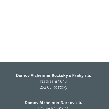
Domov Alzheimer Roztoky u Prahy z.ú.
Nádražní 1640
252 63 Roztoky
Domov Alzheimer Darkov z.ú.
Lázeňská 48 / 41