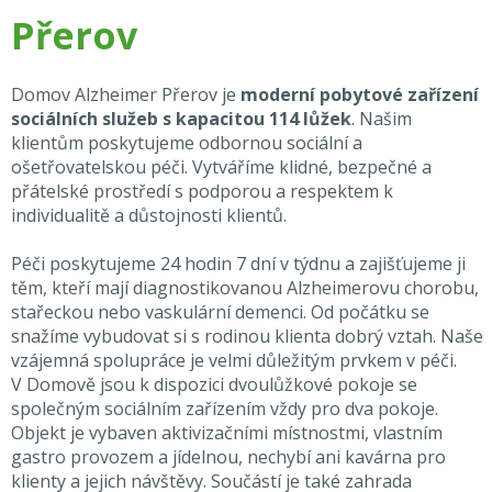
Přerov
Domov Alzheimer Přerov je
moderní pobytové zařízení
sociálních služeb s kapacitou 114 lůžek
. Našim
klientům poskytujeme odbornou sociální a
ošetřovatelskou péči. Vytváříme klidné, bezpečné a
přátelské prostředí s podporou a respektem k
individualitě a důstojnosti klientů.
Péči poskytujeme 24 hodin 7 dní v týdnu a zajišťujeme ji
těm, kteří mají diagnostikovanou Alzheimerovu chorobu,
stařeckou nebo vaskulární demenci. Od počátku se
snažíme vybudovat si s rodinou klienta dobrý vztah. Naše
vzájemná spolupráce je velmi důležitým prvkem v péči.
V Domově jsou k dispozici dvoulůžkové pokoje se
společným sociálním zařízením vždy pro dva pokoje.
Objekt je vybaven aktivizačními místnostmi, vlastním
gastro provozem a jídelnou, nechybí ani kavárna pro
klienty a jejich návštěvy. Součástí je také zahrada