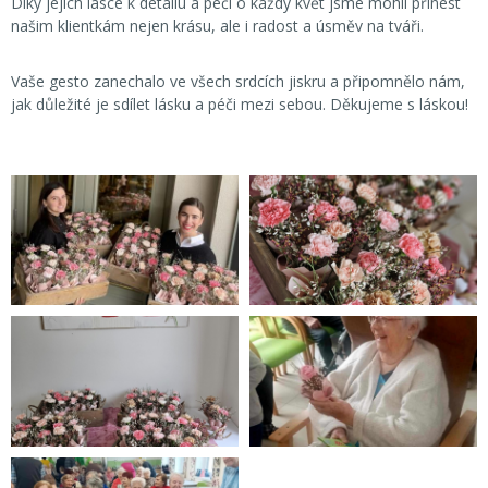
Díky jejich lásce k detailu a péči o každý květ jsme mohli přinést
našim klientkám nejen krásu, ale i radost a úsměv na tváři.
Vaše gesto zanechalo ve všech srdcích jiskru a připomnělo nám,
jak důležité je sdílet lásku a péči mezi sebou. Děkujeme s láskou!