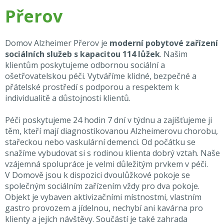
Přerov
Domov Alzheimer Přerov je
moderní pobytové zařízení
sociálních služeb s kapacitou 114 lůžek
. Našim
klientům poskytujeme odbornou sociální a
ošetřovatelskou péči. Vytváříme klidné, bezpečné a
přátelské prostředí s podporou a respektem k
individualitě a důstojnosti klientů.
Péči poskytujeme 24 hodin 7 dní v týdnu a zajišťujeme ji
těm, kteří mají diagnostikovanou Alzheimerovu chorobu,
stařeckou nebo vaskulární demenci. Od počátku se
snažíme vybudovat si s rodinou klienta dobrý vztah. Naše
vzájemná spolupráce je velmi důležitým prvkem v péči.
V Domově jsou k dispozici dvoulůžkové pokoje se
společným sociálním zařízením vždy pro dva pokoje.
Objekt je vybaven aktivizačními místnostmi, vlastním
gastro provozem a jídelnou, nechybí ani kavárna pro
klienty a jejich návštěvy. Součástí je také zahrada