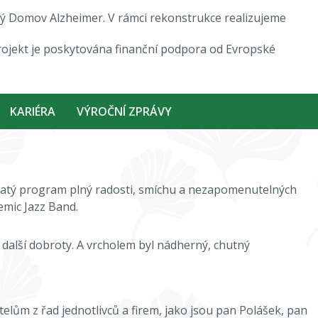
ový Domov Alzheimer. V rámci rekonstrukce realizujeme
rojekt je poskytována finanční podpora od Evropské
KARIÉRA
VÝROČNÍ ZPRÁVY
ohatý program plný radosti, smíchu a nezapomenutelných
emic Jazz Band.
 další dobroty. A vrcholem byl nádherný, chutný
lům z řad jednotlivců a firem, jako jsou pan Polášek, pan