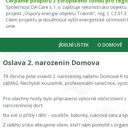
Čerpáme podporu z Evropského fondu pro regio
Společnost DA Care s. r. o. zajišťuje rekonstrukci obje
projekt „Úspory energie objektu Trávník“, reg. č. CZ.01.3
Cílem projektu je dosáhnout vyšší energetické účinnost
unie.
JÍDELNÍ LÍSTEK
O DOMOVĚ
Oslava 2. narozenin Domova
19. června jsme oslavili 2. narozeniny našeho Domova! A 
zážitků. Nechyběl kouzelník, profesionální tanečnice, vyst
Pro všechny hosty bylo připraveno výborné občerstvení z n
narozeninový dort.
Na své si přišly i děti – soutěže, balonky, cukrová vata a s
Z celého srdce děkujeme všem, kteří nám pomohli s organi