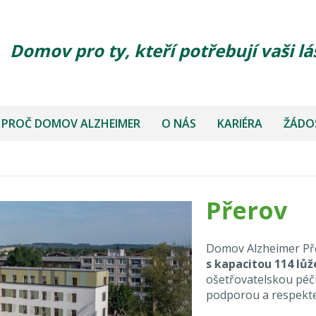
Domov pro ty, kteří potřebují vaši lá
PROČ DOMOV ALZHEIMER
O NÁS
KARIÉRA
ŽÁDOS
Přerov
Domov Alzheimer Př
s kapacitou 114 lůž
ošetřovatelskou péči
podporou a respektem