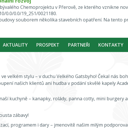
nální rozvoj
ktu bývalého Chemoprojektu v Přerově, ze kterého vznikne n
.10/0.0/0.0/19_251/0021180.
i budovy souborem několika stavebních opatření. Na tento p
AKTUALITY
PROSPEKT
PARTNEŘI
KONTAKTY
to ve velkém stylu – v duchu Velkého Gatsbyho! Čekal nás b
oupení našich klientů ani hudba v podání skvělé kapely Acad
aší kuchyně – kanapky, rolády, panna cotty, mini burgery a
pousta zábavy!
zací, programem i dary – jmenovitě našim milým podporovate