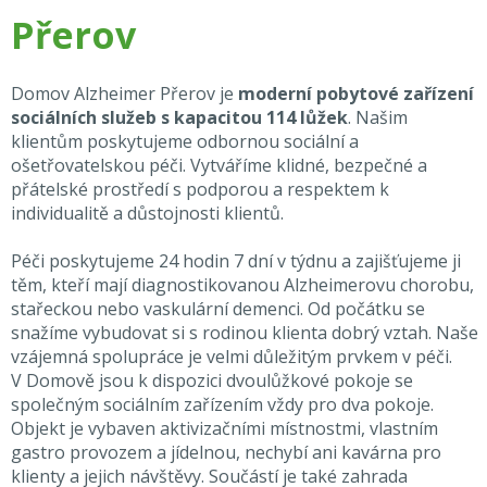
Přerov
Domov Alzheimer Přerov je
moderní pobytové zařízení
sociálních služeb s kapacitou 114 lůžek
. Našim
klientům poskytujeme odbornou sociální a
ošetřovatelskou péči. Vytváříme klidné, bezpečné a
přátelské prostředí s podporou a respektem k
individualitě a důstojnosti klientů.
Péči poskytujeme 24 hodin 7 dní v týdnu a zajišťujeme ji
těm, kteří mají diagnostikovanou Alzheimerovu chorobu,
stařeckou nebo vaskulární demenci. Od počátku se
snažíme vybudovat si s rodinou klienta dobrý vztah. Naše
vzájemná spolupráce je velmi důležitým prvkem v péči.
V Domově jsou k dispozici dvoulůžkové pokoje se
společným sociálním zařízením vždy pro dva pokoje.
Objekt je vybaven aktivizačními místnostmi, vlastním
gastro provozem a jídelnou, nechybí ani kavárna pro
klienty a jejich návštěvy. Součástí je také zahrada