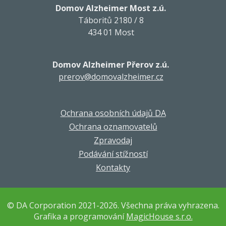
Domov Alzheimer Most z.ú.
Táboritů 2180 / 8
434 01 Most
Domov Alzheimer Přerov z.ú.
prerov@domovalzheimer.cz
Ochrana osobních údajů DA
Ochrana oznamovatelů
Zpravodaj
Podávání stížností
Kontakty
© DA Corporation 2021-2026. Všechna práva vyhrazena.
Grafika a programování
MagicHouse s.r.o.