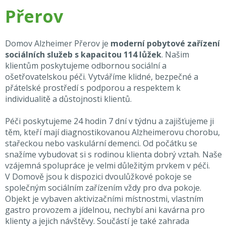
Přerov
Domov Alzheimer Přerov je
moderní pobytové zařízení
sociálních služeb s kapacitou 114 lůžek
. Našim
klientům poskytujeme odbornou sociální a
ošetřovatelskou péči. Vytváříme klidné, bezpečné a
přátelské prostředí s podporou a respektem k
individualitě a důstojnosti klientů.
Péči poskytujeme 24 hodin 7 dní v týdnu a zajišťujeme ji
těm, kteří mají diagnostikovanou Alzheimerovu chorobu,
stařeckou nebo vaskulární demenci. Od počátku se
snažíme vybudovat si s rodinou klienta dobrý vztah. Naše
vzájemná spolupráce je velmi důležitým prvkem v péči.
V Domově jsou k dispozici dvoulůžkové pokoje se
společným sociálním zařízením vždy pro dva pokoje.
Objekt je vybaven aktivizačními místnostmi, vlastním
gastro provozem a jídelnou, nechybí ani kavárna pro
klienty a jejich návštěvy. Součástí je také zahrada