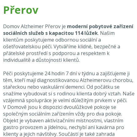
Přerov
Domov Alzheimer Přerov je
moderní pobytové zařízení
sociálních služeb s kapacitou 114 lůžek
. Našim
klientům poskytujeme odbornou sociální a
ošetřovatelskou péči. Vytváříme klidné, bezpečné a
přátelské prostředí s podporou a respektem k
individualitě a důstojnosti klientů.
Péči poskytujeme 24 hodin 7 dní v týdnu a zajišťujeme ji
těm, kteří mají diagnostikovanou Alzheimerovu chorobu,
stařeckou nebo vaskulární demenci. Od počátku se
snažíme vybudovat si s rodinou klienta dobrý vztah. Naše
vzájemná spolupráce je velmi důležitým prvkem v péči.
V Domově jsou k dispozici dvoulůžkové pokoje se
společným sociálním zařízením vždy pro dva pokoje.
Objekt je vybaven aktivizačními místnostmi, vlastním
gastro provozem a jídelnou, nechybí ani kavárna pro
klienty a jejich návštěvy. Součástí je také zahrada