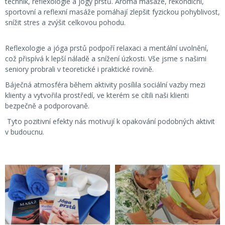
technik, reflexologie a jógy prstů. Aroma masáže, rekondiční,
sportovní a reflexní masáže pomáhají zlepšit fyzickou pohyblivost,
snížit stres a zvýšit celkovou pohodu.
Reflexologie a jóga prstů podpoří relaxaci a mentální uvolnění,
což přispívá k lepší náladě a snížení úzkosti. Vše jsme s našimi
seniory probrali v teoretické i praktické rovině.
Báječná atmosféra během aktivity posílila sociální vazby mezi
klienty a vytvořila prostředí, ve kterém se cítili naši klienti
bezpečně a podporovaně.
Tyto pozitivní efekty nás motivují k opakování podobných aktivit
v budoucnu.