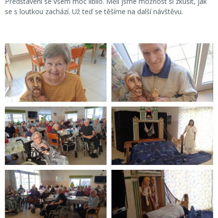
Představení se všem moc líbilo. Měli jsme možnost si zkusit, jak
se s loutkou zachází. Už teď se těšíme na další návštěvu.