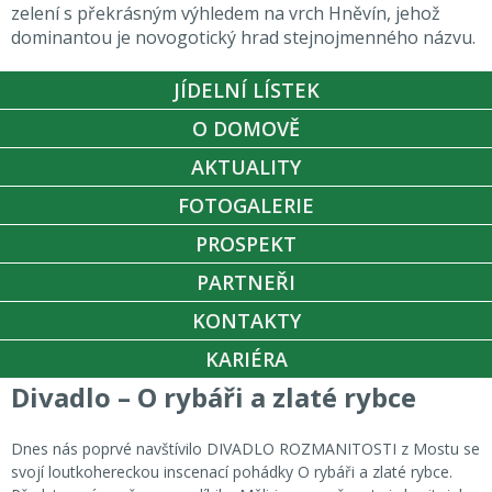
zelení s překrásným výhledem na vrch Hněvín, jehož
dominantou je novogotický hrad stejnojmenného názvu.
JÍDELNÍ LÍSTEK
O DOMOVĚ
AKTUALITY
FOTOGALERIE
PROSPEKT
PARTNEŘI
KONTAKTY
KARIÉRA
Divadlo – O rybáři a zlaté rybce
Dnes nás poprvé navštívilo DIVADLO ROZMANITOSTI z Mostu se
svojí loutkohereckou inscenací pohádky O rybáři a zlaté rybce.