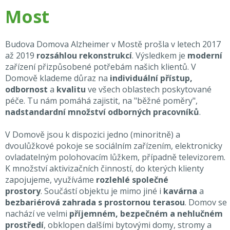
Most
Budova Domova Alzheimer v Mostě prošla v letech 2017
až 2019
rozsáhlou rekonstrukcí
. Výsledkem je
moderní
zařízení přizpůsobené potřebám našich klientů. V
Domově klademe důraz na
individuální přístup,
odbornost
a
kvalitu
ve všech oblastech poskytované
péče. Tu nám pomáhá zajistit, na "běžné poměry",
nadstandardní množství odborných pracovníků
.
V Domově jsou k dispozici jedno (minoritně) a
dvoulůžkové pokoje se sociálním zařízením, elektronicky
ovladatelným polohovacím lůžkem, případně televizorem.
K množství aktivizačních činností, do kterých klienty
zapojujeme, využíváme
rozlehlé společné
prostory
. Součástí objektu je mimo jiné i
kavárna
a
bezbariérová zahrada s prostornou terasou
. Domov se
nachází ve velmi
příjemném, bezpečném a nehlučném
prostředí
, obklopen dalšími bytovými domy, stromy a